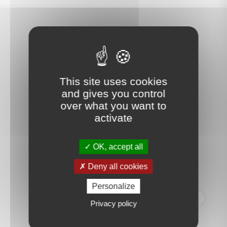
Ce que nos clients disent
de nous
This site uses cookies
and gives you control
over what you want to
activate
RG
OK, accept all
Nous avons à distance (nous
Deny all cookies
demeurons à Mandelieu, dans
les Alpes Maritimes) traité la
Personalize
vente de notre appartement
Privacy policy
rue du Théâtre et nous nous