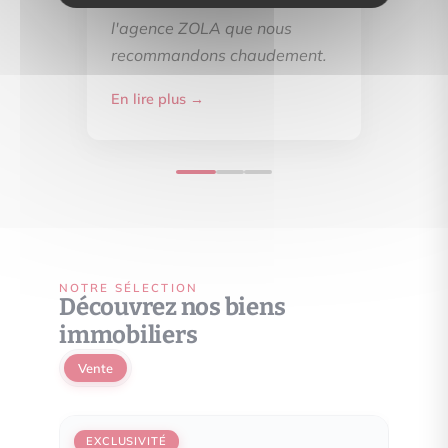
félicitons d'avoir choisi
l'agence ZOLA que nous
recommandons chaudement.
En lire plus →
NOTRE SÉLECTION
Découvrez nos biens
immobiliers
Vente
EXCLUSIVITÉ
EXCL