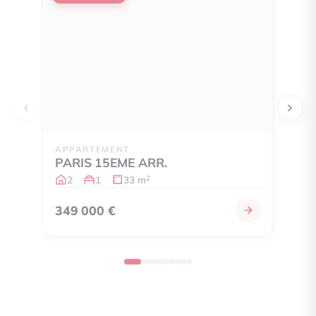
APPARTEMENT
STUD
PARIS 15EME ARR.
PARI
2
1
33 m
1
2
349 000 €
300 