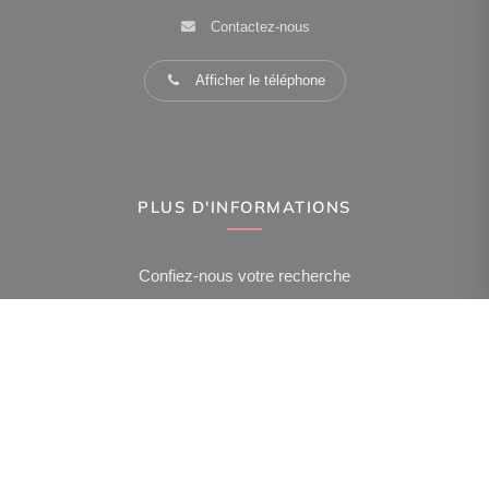
Contactez-nous
Afficher le téléphone
PLUS D'INFORMATIONS
Confiez-nous votre recherche
Estimation immobilière
Espace Propriétaire
Prix de l'immobilier à Paris 15Eme Arr.
Avis clients
Immobilier Paris 15Eme Arr.