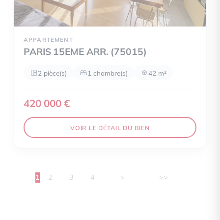
APPARTEMENT
PARIS 15EME ARR. (75015)
2 pièce(s)
1 chambre(s)
42 m²
420 000 €
VOIR LE DÉTAIL DU BIEN
1
2
3
4
>
>>