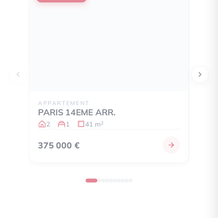
APPARTEMENT
APPA
PARIS 14EME ARR.
PARI
2
1
41 m
2
2
375 000 €
349 