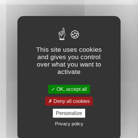
Ce que nos clients disent
de nous
This site uses cookies
and gives you control
over what you want to
activate
RG
OK, accept all
Nous avons à distance (nous
Deny all cookies
demeurons à Mandelieu, dans
les Alpes Maritimes) traité la
Personalize
vente de notre appartement
Privacy policy
rue du Théâtre et nous nous