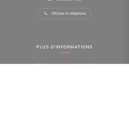
Afficher le téléphone
PLUS D'INFORMATIONS
Confiez-nous votre recherche
Estimation immobilière
Espace Propriétaire
Prix de l'immobilier à Paris 15Eme Arr.
Avis clients
Immobilier Paris 15Eme Arr.