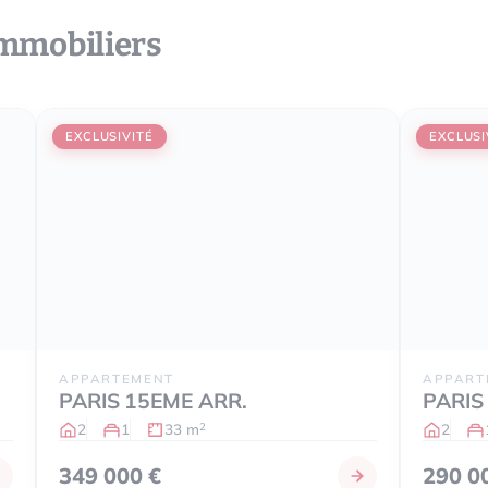
immobiliers
EXCLUSIVITÉ
EXCLUSI
APPARTEMENT
APPART
PARIS 15EME ARR.
PARIS
2
1
33 m
2
2
349 000 €
290 0