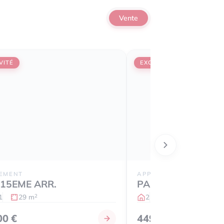
Vente
VITÉ
EXCLUSIVITÉ
EMENT
APPARTEMENT
 15EME ARR.
PARIS 15EME ARR.
1
29 m
2
1
47 m
2
2
00 €
449 000 €