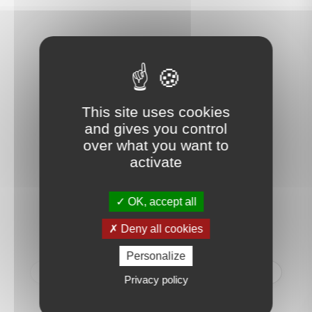
Ce que nos clients disent
de nous
This site uses cookies
and gives you control
over what you want to
activate
RG
OK, accept all
Nous avons à distance (nous
Deny all cookies
demeurons à Mandelieu, dans
les Alpes Maritimes) traité la
Personalize
vente de notre appartement
Privacy policy
rue du Théâtre et nous nous