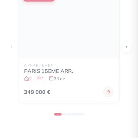
APPARTEMENT
STUD
PARIS 15EME ARR.
PARI
2
1
33 m
1
2
349 000 €
300 