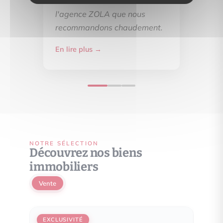
félicitons d'avoir choisi
l'agence ZOLA que nous
recommandons chaudement.
En lire plus →
NOTRE SÉLECTION
Découvrez nos biens
immobiliers
Vente
EXCLUSIVITÉ
EXCL