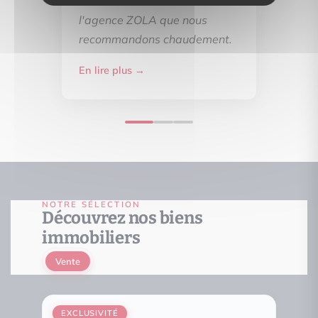
félicitons d'avoir choisi
l'agence ZOLA que nous
recommandons chaudement.
En lire plus →
NOTRE SÉLECTION
Découvrez nos biens
immobiliers
Vente
EXCLUSIVITÉ
EXCL