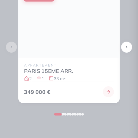
APPARTEMENT
STUD
PARIS 15EME ARR.
PARI
2
1
33 m
1
2
349 000 €
300 