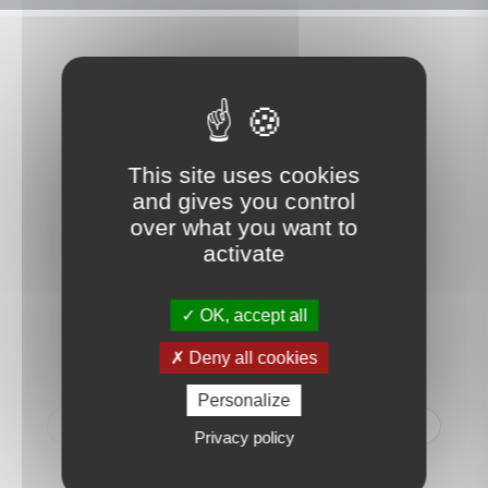
Ce que nos clients disent
de nous
This site uses cookies
and gives you control
over what you want to
activate
RG
OK, accept all
Nous avons à distance (nous
Deny all cookies
demeurons à Mandelieu, dans
les Alpes Maritimes) traité la
Personalize
vente de notre appartement
Privacy policy
rue du Théâtre et nous nous