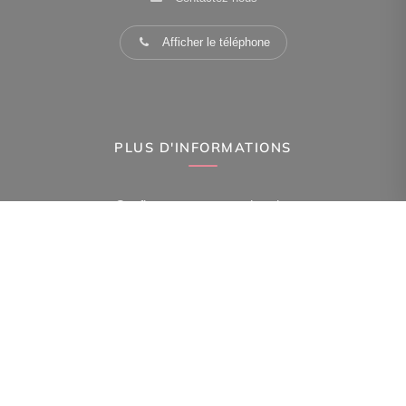
Afficher le téléphone
PLUS D'INFORMATIONS
Confiez-nous votre recherche
Estimation immobilière
Espace Propriétaire
Prix de l'immobilier à Paris 15Eme Arr.
Avis clients
Immobilier Paris 15Eme Arr.