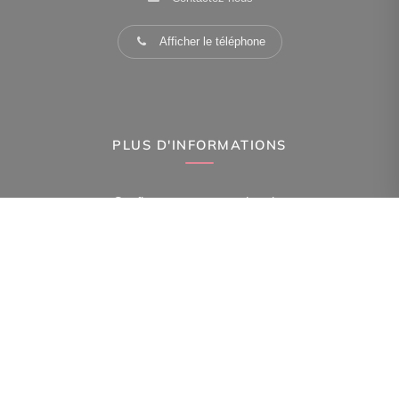
Afficher le téléphone
PLUS D'INFORMATIONS
Confiez-nous votre recherche
Estimation immobilière
Espace Propriétaire
Prix de l'immobilier à Paris 15Eme Arr.
Avis clients
Immobilier Paris 15Eme Arr.