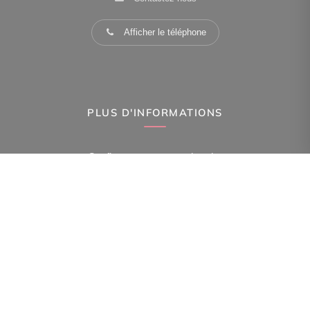
Afficher le téléphone
PLUS D'INFORMATIONS
Confiez-nous votre recherche
Estimation immobilière
Espace Propriétaire
Prix de l'immobilier à Paris 15Eme Arr.
Avis clients
Immobilier Paris 15Eme Arr.