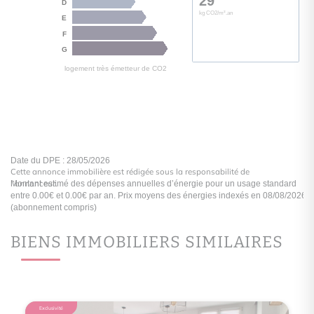
Cette annonce immobilière est rédigée sous la responsabilité de
l’annonceur.
BIENS IMMOBILIERS SIMILAIRES
logement extrêmement performant
D
A
B
Consommation
(énergi
C
180
Exclusivité