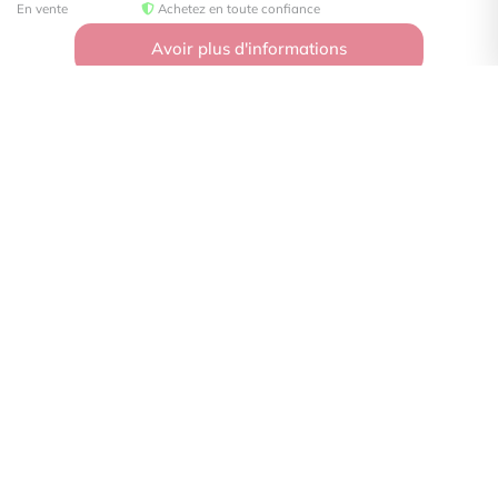
En vente
Achetez en toute confiance
Avoir plus d'informations
Zola Immobilier
91 rue du Théâtre
75015
Paris
Contactez-nous
Afficher le téléphone
PLUS D'INFORMATIONS
Confiez-nous votre recherche