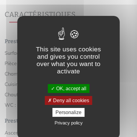
CARACTÉRISTIQUES
Prestations intérieures
This site uses cookies
2
Surface habitable :
72 m
and gives you control
over what you want to
Pièce(s) :
4
activate
Chambre(s) :
3
Cuisine :
séparée équipée
OK, accept all
Chauffage :
collectif gaz radiateur
Deny all cookies
WC :
1
Personalize
Prestations extérieures
Privacy policy
Ascenseur :
Oui