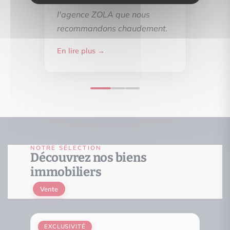
félicitons d'avoir choisi
l'agence ZOLA que nous
recommandons chaudement.
En lire plus →
NOTRE SÉLECTION
Découvrez nos biens
immobiliers
Vente
EXCLUSIVITÉ
EXCL