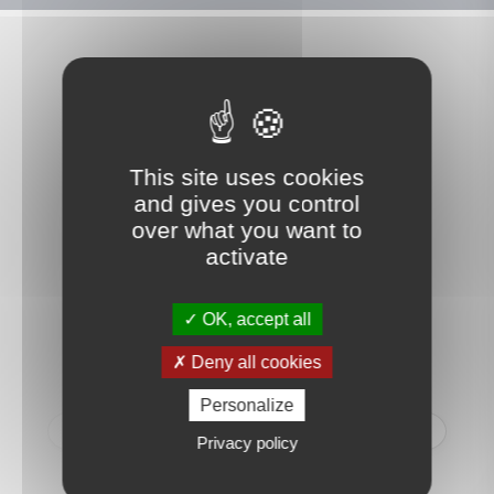
Ce que nos clients disent
de nous
This site uses cookies
and gives you control
over what you want to
activate
RG
OK, accept all
Nous avons à distance (nous
Deny all cookies
demeurons à Mandelieu, dans
les Alpes Maritimes) traité la
Personalize
vente de notre appartement
Privacy policy
rue du Théâtre et nous nous