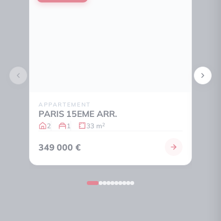
APPARTEMENT
STUD
PARIS 15EME ARR.
PARI
2
1
33 m
1
2
349 000 €
300 